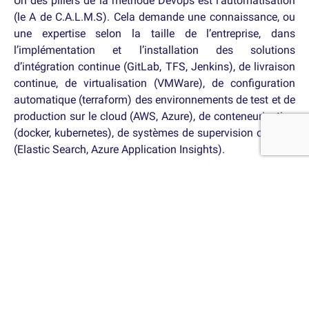
Un des piliers de la méthode Devops est l’automatisation
(le A de C.A.L.M.S). Cela demande une connaissance, ou
une expertise selon la taille de l’entreprise, dans
l’implémentation et l’installation des solutions
d’intégration continue (GitLab, TFS, Jenkins), de livraison
continue, de virtualisation (VMWare), de configuration
automatique (terraform) des environnements de test et de
production sur le cloud (AWS, Azure), de conteneurisation
(docker, kubernetes), de systèmes de supervision ou suivi
(Elastic Search, Azure Application Insights).
La plupart des postes Devops s’orientent vers un profil de
candidature ayant des compétences dans les domaines
cités ci-dessus plutôt qu'un développeur avec des
connaissances en configuration et un esprit Devops. Le
problème avec un tel choix est que la philosophie n’est
pas répandue dans l’entreprise ou elle est difficilement
diffusée aux autres équipes et donc la chaine de travail